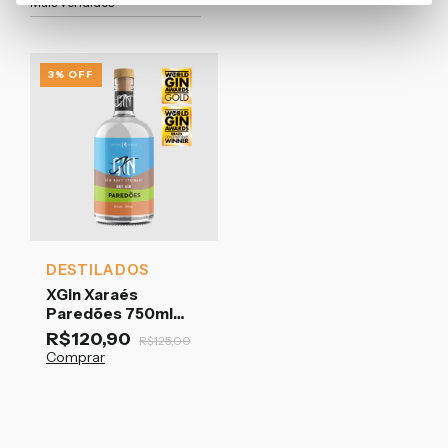
3
%
OFF
DESTILADOS
XGin Xaraés
Paredões 750ml
New Navy Strength
R$120,90
R$125,00
Comprar