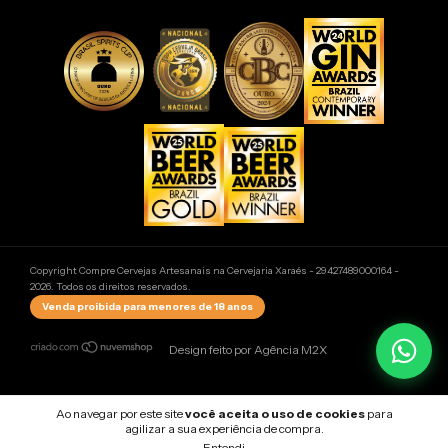
Copyright Compre Cervejas Artesanais na Cervejaria Xaraés - 29427489000164 -
2026. Todos os direitos reservados.
Venda proibida para menores de 18 anos
Design feito por Agência M2X
Ao navegar por este site
você aceita o uso de cookies
para
agilizar a sua experiência de compra.
Entendi