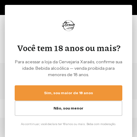
GANHE 10% OFF NA SUA PRIMEIRA COMPRA - CUPOM:
P
0
CONTA
GELADEIRA
Você tem 18 anos ou mais?
Para acessar a loja da Cervejaria Xaraés, confirme sua
idade. Bebida alcoólica — venda proibida para
Início
›
DESTILADOS
›
breadcrumbs.heresia-sour
menores de 18 anos.
CERVEJAS
DESTILADOS
Sim, sou maior de 18 anos
Não, sou menor
(
1
)
FILTRAR
Ao continuar, você declara ter 18 anos ou mais. Beba com moderação.
1 produto encontrados
Ordenar por